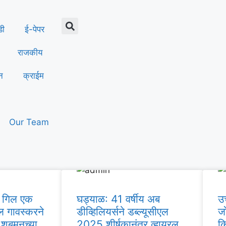
डी
ई-पेपर
राजकीय
न
क्राईम
Our Team
, गिल एक
घड्याळ: 41 वर्षीय अब
उच
ल गावस्करने
डीव्हिलियर्सने डब्ल्यूसीएल
ज
 शुबमनच्या
2025 शीर्षकानंतर व्हायरल
कि