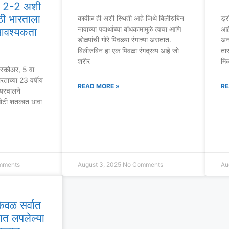
ा 2-2 अशी
ठी भारताला
कावीळ ही अशी स्थिती आहे जिथे बिलीरुबिन
ड्
नावाच्या पदार्थाच्या बांधकामामुळे त्वचा आणि
आहे
आवश्यकता
डोळ्यांची गोरे पिवळ्या रंगाच्या असतात.
अनप
बिलीरुबिन हा एक पिवळा रंगद्रव्य आहे जो
ता
शरीर
मिळ
ह स्कोअर, 5 वा
ताच्या 23 वर्षीय
READ MORE »
RE
यस्वालने
 कसोटी शतकात धावा
mments
August 3, 2025
No Comments
Au
ेवळ सर्वात
रात लपलेल्या