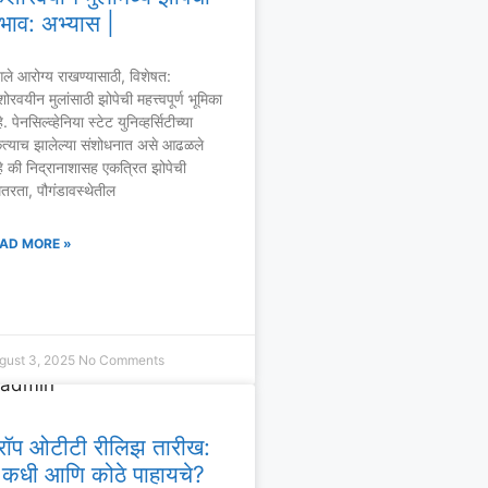
भाव: अभ्यास |
गले आरोग्य राखण्यासाठी, विशेषत:
ोरवयीन मुलांसाठी झोपेची महत्त्वपूर्ण भूमिका
. पेनसिल्व्हेनिया स्टेट युनिव्हर्सिटीच्या
कत्याच झालेल्या संशोधनात असे आढळले
े की निद्रानाशासह एकत्रित झोपेची
तरता, पौगंडावस्थेतील
AD MORE »
gust 3, 2025
No Comments
्रॉप ओटीटी रीलिझ तारीख:
े कधी आणि कोठे पाहायचे?