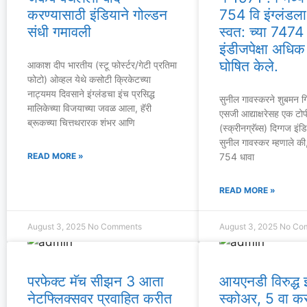
करण्यासाठी इंडियाने गोल्डन
754 वि इंग्लंडला 
संधी गमावली
स्वत: च्या 7474 व
इंडीजपेक्षा अधिक
घोषित केले.
आकाश दीप भारतीय (स्टू फोर्स्टर/गेटी प्रतिमा
फोटो) ओव्हल येथे कसोटी क्रिकेटच्या
नाट्यमय दिवसाने इंग्लंडचा इंच प्रसिद्ध
सुनील गावस्करने शुबमन 
मालिकेच्या विजयाच्या जवळ आला, हॅरी
एसजी आद्याक्षरेसह एक टोप
ब्रूकच्या चित्तथरारक शंभर आणि
(स्क्रीनग्रॅब्स) दिग्गज इं
सुनील गावस्कर म्हणाले की
READ MORE »
754 धावा
READ MORE »
August 3, 2025
No Comments
August 3, 2025
No Co
परफेक्ट मॅच सीझन 3 आता
आयएनडी विरुद्ध इ
नेटफ्लिक्सवर प्रवाहित करीत
स्कोअर, 5 वा क