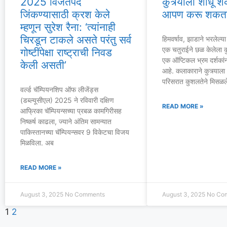
2025 विजेतेपद
कुत्र्याला शोधू 
जिंकण्यासाठी क्रश केले
आपण करू शकत
म्हणून सुरेश रैना: ‘त्यांनाही
चिरडून टाकले असते परंतु सर्व
हिमवर्षाव, झाडाने भरलेल्य
एक चतुराईने छळ केलेला कु
गोष्टींपेक्षा राष्ट्राची निवड
एक ऑप्टिकल भ्रम दर्शकांन
केली असती’
आहे. कलाकाराने कुत्र्याला
परिसरात कुशलतेने मिसळल
वर्ल्ड चॅम्पियनशिप ऑफ लीजेंड्स
(डब्ल्यूसीएल) 2025 ने रविवारी दक्षिण
READ MORE »
आफ्रिका चॅम्पियन्सच्या प्रबळ कामगिरीसह
निष्कर्ष काढला, ज्याने अंतिम सामन्यात
पाकिस्तानच्या चॅम्पियन्सवर 9 विकेटचा विजय
मिळविला. अब
READ MORE »
August 3, 2025
No Comments
August 3, 2025
No Co
1
2