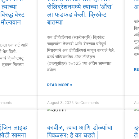
त्याच्या
सेलिब्रेशनमध्ये त्याच्या ‘ऑरा’
अ
िरुद्ध वेस्ट
ला फडफड केली. क्रिकेट
 मौल्यवान
बातम्या
चां
किश
आहे
अब डीव्हिलियर्स (स्क्रीनग्रॅब) क्रिकेट
नु
चाहत्यांना तेजस्वी आणि बॅनरच्या परिपूर्ण
गिलला एक शर्ट आणि
आह
मिश्रणाने अब डीव्हिलियर्स म्हणून वागवले गेले.
ी भेट दिली.
कम
वर्ल्ड चॅम्पियनशिप ऑफ लीजेंड्स
डियाचे क्रिकेटपटू
(डब्ल्यूसीएल) २०२25 च्या अंतिम सामन्यात
, शुबमन गिलच्या
दक्षिण
RE
READ MORE »
mments
August 3, 2025
No Comments
Au
ंजिन लाइव्ह
कावीळ, त्वचा आणि डोळ्यांचा
ड
सोटी सामना
पिवळसर: हे का घडते |
त