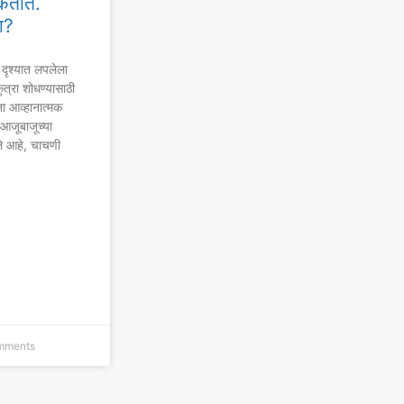
शकतात.
ा?
ा दृश्यात लपलेला
त्रा शोधण्यासाठी
ा आव्हानात्मक
 आजूबाजूच्या
े आहे, चाचणी
mments