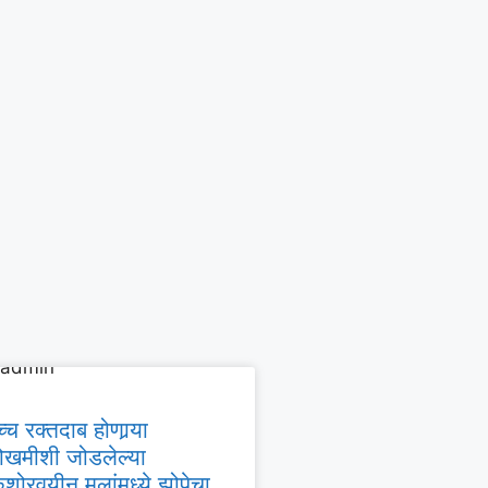
्च रक्तदाब होणार्‍या
ोखमीशी जोडलेल्या
शोरवयीन मुलांमध्ये झोपेचा