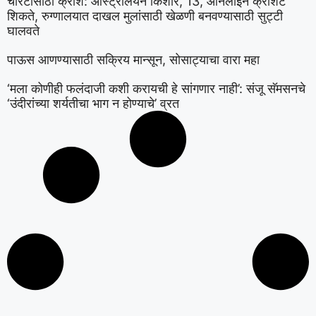
चॅरिटीसाठी क्रोशे: ऑस्ट्रेलियन किशोर, 13, ऑनलाइन क्रॉशेट
शिकते, रुग्णालयात दाखल मुलांसाठी खेळणी बनवण्यासाठी सुट्टी
घालवते
पाऊस आणण्यासाठी सक्रिय मान्सून, सोसाट्याचा वारा महा
‘मला कोणीही फलंदाजी कशी करायची हे सांगणार नाही’: संजू सॅमसनचे
‘उंदीरांच्या शर्यतीचा भाग न होण्याचे’ व्रत