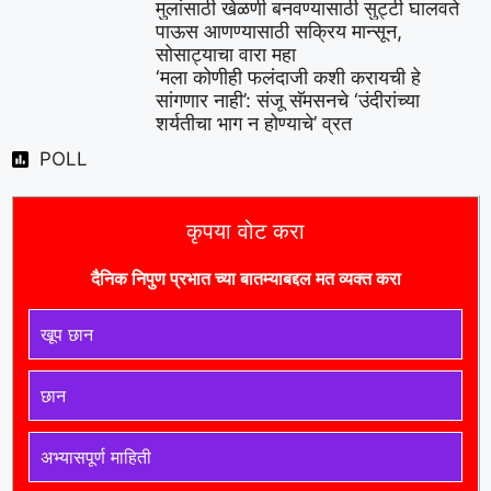
मुलांसाठी खेळणी बनवण्यासाठी सुट्टी घालवते
पाऊस आणण्यासाठी सक्रिय मान्सून,
सोसाट्याचा वारा महा
‘मला कोणीही फलंदाजी कशी करायची हे
सांगणार नाही’: संजू सॅमसनचे ‘उंदीरांच्या
शर्यतीचा भाग न होण्याचे’ व्रत
POLL
कृपया वोट करा
दैनिक निपुण प्रभात च्या बातम्याबद्दल मत व्यक्त करा
खूप छान
छान
अभ्यासपूर्ण माहिती