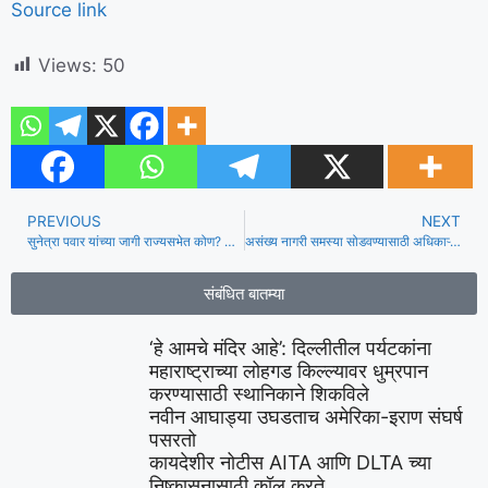
Source link
Views:
50
PREVIOUS
NEXT
सुनेत्रा पवार यांच्या जागी राज्यसभेत कोण? बारामतीच्या विजयानंतर राष्ट्रवादीने छगन भुजबळ, जय पवार आणि इतर दावेदारांचे वजन
असंख्य नागरी समस्या सोडवण्यासाठी अधिकाऱ्यांनी एआयची मदत घ्यावी: नागरिक
संबंधित बातम्या
‘हे आमचे मंदिर आहे’: दिल्लीतील पर्यटकांना
महाराष्ट्राच्या लोहगड किल्ल्यावर धुम्रपान
करण्यासाठी स्थानिकाने शिकविले
नवीन आघाड्या उघडताच अमेरिका-इराण संघर्ष
पसरतो
कायदेशीर नोटीस AITA आणि DLTA च्या
निष्कासनासाठी कॉल करते