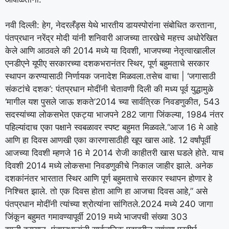
नवी दिल्ली: हेग, नेदरलँड्स येथे भारतीय डायस्पोरांना संबोधित करताना,
पंतप्रधान नरेंद्र मोदी यांनी शनिवारी आजच्या तारखेचे महत्त्व अधोरेखित
केले आणि आठवले की 2014 मध्ये या दिवशी, भाजपच्या नेतृत्वाखालील
एनडीएने यूपीए सरकारच्या दशकभरानंतर स्थिर, पूर्ण बहुमताचे सरकार
स्थापन करण्यासाठी निर्णायक जनादेश मिळवला.
तसेच वाचा |
‘जगासाठी
संकटांचे दशक’: पंतप्रधान मोदींनी चेतावणी दिली की मध्य पूर्व युद्धामुळे
‘मागील यश पुसले जाऊ शकते’
2014 च्या सार्वत्रिक निवडणुकीत, 543
सदस्यांच्या लोकसभेत एकट्या भाजपने 282 जागा जिंकल्या, 1984 नंतर
पहिल्यांदाच एका पक्षाने स्वबळावर स्पष्ट बहुमत मिळवले.
“आज 16 मे आहे
आणि हा दिवस आणखी एका कारणासाठीही खूप खास आहे. 12 वर्षांपूर्वी
आजच्या दिवशी म्हणजे 16 मे 2014 रोजी काहीतरी खास घडले होते. याच
दिवशी 2014 मध्ये लोकसभा निवडणुकीचे निकाल जाहीर झाले. अनेक
दशकांनंतर भारतात स्थिर आणि पूर्ण बहुमताचे सरकार स्थापन होणार हे
निश्चित झाले.
तो एक दिवस होता आणि हा आजचा दिवस आहे,” असे
पंतप्रधान मोदींनी त्यांच्या श्रोत्यांना सांगितले.
2024 मध्ये 240 जागा
जिंकून बहुमत गमावण्यापूर्वी 2019 मध्ये भाजपची संख्या 303