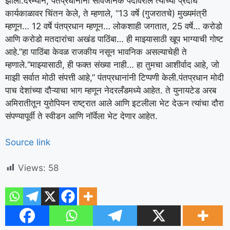
झाली.
दरम्यान, पंतप्रधानांनी सार्वजनिक पदावरील त्यांच्या प्रदीर्घ
कार्यकाळावर चिंतन केले, ते म्हणाले, “13 वर्षे (गुजरातचे) मुख्यमंत्री
म्हणून… 12 वर्षे पंतप्रधान म्हणून… लोकशाही जगतात, 25 वर्षे… करोडो
आणि करोडो मतदारांचा अखंड पाठिंबा… ही माझ्यासाठी खूप भाग्याची गोष्ट
आहे.”
हा पाठिंबा केवळ राजकीय नसून भावनिक असल्याचेही ते
म्हणाले.
“माझ्यासाठी, ही फक्त संख्या नाही… हा तुमचा आशीर्वाद आहे, जो
माझी सर्वात मोठी संपत्ती आहे,” पंतप्रधानांनी टिप्पणी केली.
पंतप्रधान मोदी
पाच देशांच्या दौऱ्याचा भाग म्हणून नेदरलँडमध्ये आहेत. ते युनायटेड अरब
अमिरातीतून युरोपियन राष्ट्रात आले आणि इटलीला भेट देऊन त्यांचा दौरा
संपण्यापूर्वी ते स्वीडन आणि नॉर्वेला भेट देणार आहेत.
Source link
Views:
58