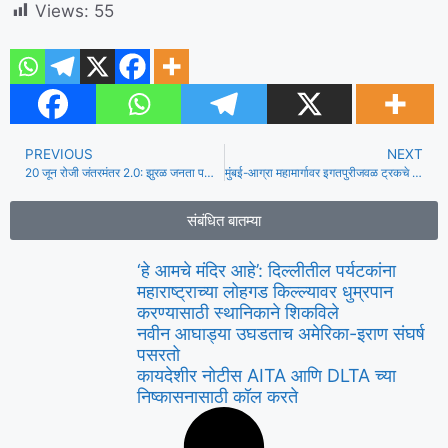
Views:
55
PREVIOUS
NEXT
20 जून रोजी जंतरमंतर 2.0: झुरळ जनता पक्षाचे अभिजीत दिपके म्हणाले की धर्मेंद्र प्रधान राजीनामा देत नाही तोपर्यंत दिल्ली सोडणार नाही
मुंबई-आग्रा महामार्गावर इगतपुरीजवळ ट्रकचे ब्रेक फेल झाल्याने तब्बल ५ तास वाहतूक कोंडी
संबंधित बातम्या
‘हे आमचे मंदिर आहे’: दिल्लीतील पर्यटकांना
महाराष्ट्राच्या लोहगड किल्ल्यावर धुम्रपान
करण्यासाठी स्थानिकाने शिकविले
नवीन आघाड्या उघडताच अमेरिका-इराण संघर्ष
पसरतो
कायदेशीर नोटीस AITA आणि DLTA च्या
निष्कासनासाठी कॉल करते