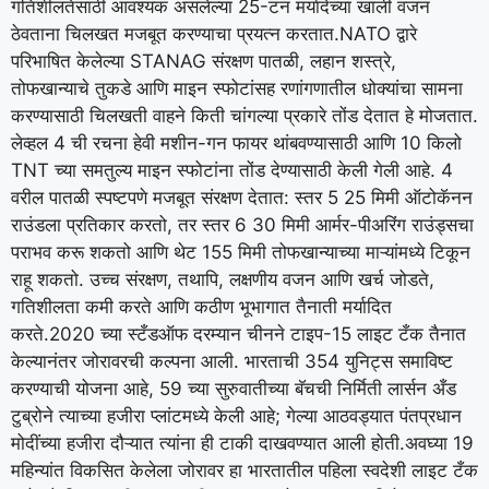
गतिशीलतेसाठी आवश्यक असलेल्या 25-टन मर्यादेच्या खाली वजन
ठेवताना चिलखत मजबूत करण्याचा प्रयत्न करतात.
NATO द्वारे
परिभाषित केलेल्या STANAG संरक्षण पातळी, लहान शस्त्रे,
तोफखान्याचे तुकडे आणि माइन स्फोटांसह रणांगणातील धोक्यांचा सामना
करण्यासाठी चिलखती वाहने किती चांगल्या प्रकारे तोंड देतात हे मोजतात.
लेव्हल 4 ची रचना हेवी मशीन-गन फायर थांबवण्यासाठी आणि 10 किलो
TNT च्या समतुल्य माइन स्फोटांना तोंड देण्यासाठी केली गेली आहे. 4
वरील पातळी स्पष्टपणे मजबूत संरक्षण देतात: स्तर 5 25 मिमी ऑटोकॅनन
राउंडला प्रतिकार करतो, तर स्तर 6 30 मिमी आर्मर-पीअरिंग राउंड्सचा
पराभव करू शकतो आणि थेट 155 मिमी तोफखान्याच्या माऱ्यांमध्ये टिकून
राहू शकतो.
उच्च संरक्षण, तथापि, लक्षणीय वजन आणि खर्च जोडते,
गतिशीलता कमी करते आणि कठीण भूभागात तैनाती मर्यादित
करते.
2020 च्या स्टँडऑफ दरम्यान चीनने टाइप-15 लाइट टँक तैनात
केल्यानंतर जोरावरची कल्पना आली. भारताची 354 युनिट्स समाविष्ट
करण्याची योजना आहे, 59 च्या सुरुवातीच्या बॅचची निर्मिती लार्सन अँड
टुब्रोने त्याच्या हजीरा प्लांटमध्ये केली आहे; गेल्या आठवड्यात पंतप्रधान
मोदींच्या हजीरा दौऱ्यात त्यांना ही टाकी दाखवण्यात आली होती.
अवघ्या 19
महिन्यांत विकसित केलेला जोरावर हा भारतातील पहिला स्वदेशी लाइट टँक