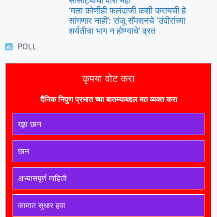
सोसाट्याचा वारा महा
‘मला कोणीही फलंदाजी कशी करायची हे
सांगणार नाही’: संजू सॅमसनचे ‘उंदीरांच्या
शर्यतीचा भाग न होण्याचे’ व्रत
POLL
कृपया वोट करा
दैनिक निपुण प्रभात च्या बातम्याबद्दल मत व्यक्त करा
खूप छान
छान
अभ्यासपूर्ण माहिती
कामात सुधार हवा