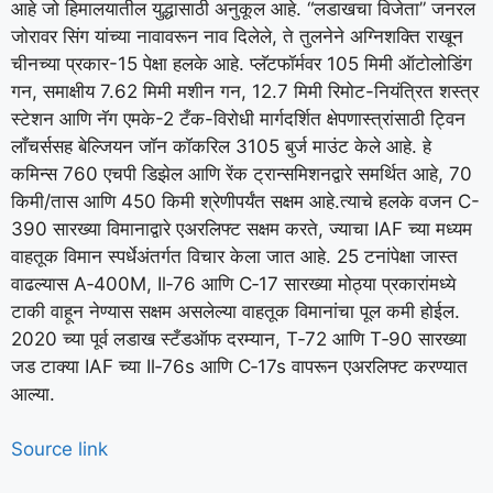
आहे जो हिमालयातील युद्धासाठी अनुकूल आहे. “लडाखचा विजेता” जनरल
जोरावर सिंग यांच्या नावावरून नाव दिलेले, ते तुलनेने अग्निशक्ति राखून
चीनच्या प्रकार-15 पेक्षा हलके आहे. प्लॅटफॉर्मवर 105 मिमी ऑटोलोडिंग
गन, समाक्षीय 7.62 मिमी मशीन गन, 12.7 मिमी रिमोट-नियंत्रित शस्त्र
स्टेशन आणि नॅग एमके-2 टँक-विरोधी मार्गदर्शित क्षेपणास्त्रांसाठी ट्विन
लाँचर्ससह बेल्जियन जॉन कॉकरिल 3105 बुर्ज माउंट केले आहे.
हे
कमिन्स 760 एचपी डिझेल आणि रेंक ट्रान्समिशनद्वारे समर्थित आहे, 70
किमी/तास आणि 450 किमी श्रेणीपर्यंत सक्षम आहे.
त्याचे हलके वजन C-
390 सारख्या विमानाद्वारे एअरलिफ्ट सक्षम करते, ज्याचा IAF च्या मध्यम
वाहतूक विमान स्पर्धेअंतर्गत विचार केला जात आहे. 25 टनांपेक्षा जास्त
वाढल्यास A‑400M, Il‑76 आणि C‑17 सारख्या मोठ्या प्रकारांमध्ये
टाकी वाहून नेण्यास सक्षम असलेल्या वाहतूक विमानांचा पूल कमी होईल.
2020 च्या पूर्व लडाख स्टँडऑफ दरम्यान, T‑72 आणि T‑90 सारख्या
जड टाक्या IAF च्या Il‑76s आणि C‑17s वापरून एअरलिफ्ट करण्यात
आल्या.
Source link