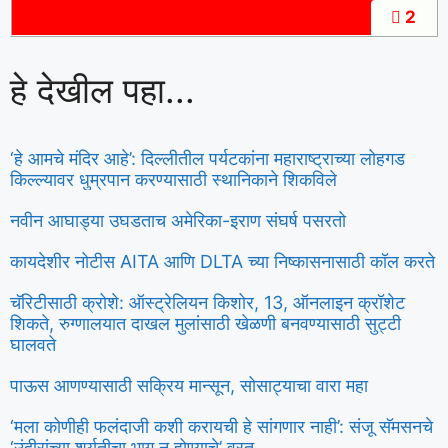
2
हे देखील पहा...
‘हे आमचे मंदिर आहे’: दिल्लीतील पर्यटकांना महाराष्ट्राच्या लोहगड
किल्ल्यावर धुम्रपान करण्यासाठी स्थानिकाने शिकविले
नवीन आघाड्या उघडताच अमेरिका-इराण संघर्ष पसरतो
कायदेशीर नोटीस AITA आणि DLTA च्या निष्कासनासाठी कॉल करते
चॅरिटीसाठी क्रोशे: ऑस्ट्रेलियन किशोर, 13, ऑनलाइन क्रॉशेट
शिकते, रुग्णालयात दाखल मुलांसाठी खेळणी बनवण्यासाठी सुट्टी
घालवते
पाऊस आणण्यासाठी सक्रिय मान्सून, सोसाट्याचा वारा महा
‘मला कोणीही फलंदाजी कशी करायची हे सांगणार नाही’: संजू सॅमसनचे
‘उंदीरांच्या शर्यतीचा भाग न होण्याचे’ व्रत