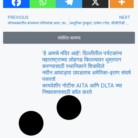
PREVIOUS
NEXT
लोणावळ्यातील बंगल्यावर पोलिसांचा छापा; उपद्रव निर्माण करण्यासाठी पुस्तक 18
‘आधुनिक गुरुकुल’, एस्केप टनेल, सीसीटीव्ही पाळत: पुण्याच्या ‘गॉडमन’ने 15 वर्षांपासून महिलेवर नियंत्रणाचे जाळे कसे तयार केले
संबंधित बातम्या
‘हे आमचे मंदिर आहे’: दिल्लीतील पर्यटकांना
महाराष्ट्राच्या लोहगड किल्ल्यावर धुम्रपान
करण्यासाठी स्थानिकाने शिकविले
नवीन आघाड्या उघडताच अमेरिका-इराण संघर्ष
पसरतो
कायदेशीर नोटीस AITA आणि DLTA च्या
निष्कासनासाठी कॉल करते