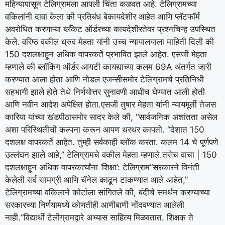
महिन्यापासून टेलिग्रामला आपली चिंता कळवत आहे. टेलिग्रामच्या
वकिलांनी दावा केला की प्रतिबंध बेकायदेशीर आहेत आणि प्लॅटफॉर्म
अवरोधित करणाऱ्या ब्लँकेट ऑर्डरच्या कायदेशीरतेवर प्रश्नचिन्ह उपस्थित
केले.
वरिष्ठ वकील ध्रुव मेहता यांनी उच्च न्यायालयाला माहिती दिली की
150 दशलक्षाहून अधिक वापरकर्ते प्रभावित झाले आहेत.
एसजी मेहता
म्हणाले की ब्लॉकिंग ऑर्डर आयटी कायद्याच्या कलम 69A अंतर्गत जारी
करण्यात आला होता आणि नोडल एजन्सीसमोर टेलिग्रामचे प्रतिनिधी
सहभागी झाले होते तेथे निर्णयोत्तर सुनावणी आधीच घेण्यात आली होती
आणि नवीन आदेश अपेक्षित होता.
एसजी तुषार मेहता यांनी न्यायमूर्ती तेजस
कारिया यांच्या खंडपीठासमोर सादर केले की, “सार्वजनिक अशांतता असेल
अशा परिस्थितीची कल्पना करून आपण थरथर कापतो.
“देशात 150
दशलक्ष वापरकर्ते आहेत. तुम्ही सर्वकाही ब्लॉक करता. कलम 14 चे पूर्णपणे
उल्लंघन झाले आहे,” टेलिग्रामचे वकील मेहता म्हणाले.
तसेच वाचा |
150
दशलक्षाहून अधिक वापरकर्त्यांना ‘शिक्षा’: टेलिग्राम
“सरकारने विनंती
केलेली सर्व सामग्री आणि चॅनेल काढून टाकण्यात आले आहेत,”
टेलिग्रामच्या वकिलाने कोर्टाला सांगितले की, बंदीचे समर्थन करण्याच्या
सरकारच्या निर्णयामध्ये कोणतीही आणीबाणी नोंदवण्यात आलेली
नाही.
“विद्यार्थी टेलीग्रामद्वारे अभ्यास साहित्य मिळवतात. शिक्षक ते