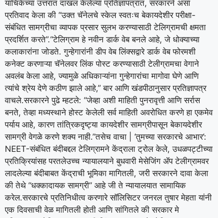
याचिकेच्या उत्तरात दाखल केलेल्या प्रतिज्ञापत्रात, सरकारने असा
प्रतिवाद केला की “उक्त चॅनेलचे स्केल स्वतःच बेकायदेशीर परीक्षा-
संबंधित सामग्रीचा व्यापक प्रसार सुलभ करण्यासाठी टेलिग्रामची क्षमता
प्रदर्शित करते”.
“टेलिग्राम हे नवीन डार्क वेब बनले आहे, जे धोक्याच्या
कलाकारांना जोडते.
गुन्हेगारांनी डीप वेब लिंक्सद्वारे डार्क वेब फोरमशी
कनेक्ट करणाऱ्या चॅनेलवर लिंक पोस्ट करण्यासाठी टेलीग्रामचा वेगाने
अवलंब केला आहे, ज्यामुळे अधिकाऱ्यांना गुन्हेगारांचा मागोवा घेणे आणि
त्यांचे श्रेय देणे कठीण झाले आहे,” बार आणि खंडपीठानुसार प्रतिज्ञापत्र
वाचले.
सरकारने पुढे म्हटले: “जेव्हा अशी माहिती पुनरावृत्ती आणि सर्रास
बनते, तेव्हा मध्यस्थाने होस्ट केलेली सर्व माहिती अवरोधित करणे हा एकमेव
पर्याय आहे, कारण तांत्रिकदृष्ट्या कायदेशीर सामग्रीपासून बेकायदेशीर
सामग्री वेगळे करणे शक्य नाही.”
तसेच वाचा |
‘तुमच्या सरकारचे आभार’:
NEET-संबंधित बंदीबद्दल टेलिग्रामने केंद्राला ट्रोल केले, उधळपट्टीच्या
प्रतिक्रियांसह परतले
उच्च न्यायालयाने बुधवारी मेसेजिंग ॲप टेलीग्रामवर
लादलेल्या बंदीबाबत केंद्राची भूमिका मागितली, जरी सरकारने दावा केला
की तेथे “धक्कादायक सामग्री” आहे जी ते न्यायालयात सामायिक
करेल.
सरकारचे प्रतिनिधीत्व करणारे सॉलिसिटर जनरल तुषार मेहता यांनी
एक दिवसाची वेळ मागितली होती आणि सांगितले की सरकार मे