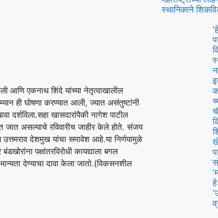
स्थानिकाने शिकवि
‘
प
क
स
न
इ
ाली आणि एकनाथ शिंदे यांच्या नेतृत्वाखालील
क
च
म्यान ही घोषणा करण्यात आली, ज्यात असंतुष्टांनी
च
ावा दर्शविला.
सहा खासदारांपैकी नागेश पाटील
क
ेत जात असल्याचे रविवारीच जाहीर केले होते. संजय
श
उत्तमराव देशमुख यांचा समावेश आहे.
या निर्णयामुळे
ख
ंडखोरांना पक्षांतरविरोधी कायद्याला बगल
प
स
ान्यता देण्याचा दावा केला जातो.
(विकसनशील
‘
ह
‘
व