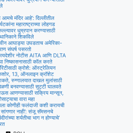
ले
हे आमचे मंदिर आहे’: दिल्लीतील
र्यटकांना महाराष्ट्राच्या लोहगड
िल्ल्यावर धुम्रपान करण्यासाठी
्थानिकाने शिकविले
वीन आघाड्या उघडताच अमेरिका-
राण संघर्ष पसरतो
ायदेशीर नोटीस AITA आणि DLTA
्या निष्कासनासाठी कॉल करते
ॅरिटीसाठी क्रोशे: ऑस्ट्रेलियन
िशोर, 13, ऑनलाइन क्रॉशेट
िकते, रुग्णालयात दाखल मुलांसाठी
ेळणी बनवण्यासाठी सुट्टी घालवते
ाऊस आणण्यासाठी सक्रिय मान्सून,
ोसाट्याचा वारा महा
मला कोणीही फलंदाजी कशी करायची
े सांगणार नाही’: संजू सॅमसनचे
उंदीरांच्या शर्यतीचा भाग न होण्याचे’
्रत