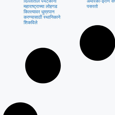
दिल्लीतील पर्यटकांना
अमेरिका-इराण संघ
महाराष्ट्राच्या लोहगड
पसरतो
किल्ल्यावर धुम्रपान
करण्यासाठी स्थानिकाने
शिकविले