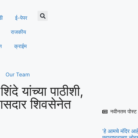
डी
ई-पेपर
राजकीय
न
क्राईम
Our Team
दे यांच्या पाठीशी,
खासदार शिवसेनेत
नवीनतम पोस्ट
‘हे आमचे मंदिर आहे
महाराष्ट्राच्या लो