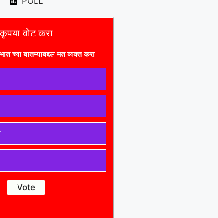
POLL
कृपया वोट करा
भात च्या बातम्याबद्दल मत व्यक्त करा
ी