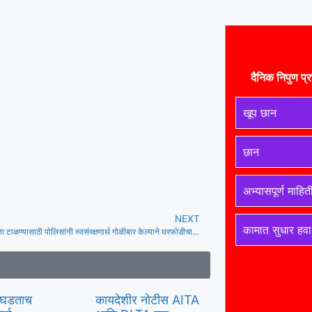
दैनिक निपुण प्र
खूप छान
छान
अभ्यासपूर्ण माहित
NEXT
कामात सुधार हवा
पुण्यात चाकू हल्ला टाळण्यासाठी पोलिसांनी स्वसंरक्षणार्थ गोळीबार केल्याने घरफोडीचा संशयित जखमी
उघडताच
कायदेशीर नोटीस AITA