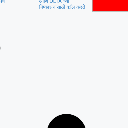
र्ष
आणि DLTA च्या
निष्कासनासाठी कॉल करते