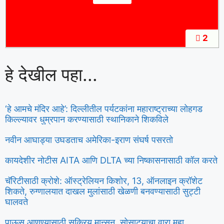
2
हे देखील पहा...
‘हे आमचे मंदिर आहे’: दिल्लीतील पर्यटकांना महाराष्ट्राच्या लोहगड
किल्ल्यावर धुम्रपान करण्यासाठी स्थानिकाने शिकविले
नवीन आघाड्या उघडताच अमेरिका-इराण संघर्ष पसरतो
कायदेशीर नोटीस AITA आणि DLTA च्या निष्कासनासाठी कॉल करते
चॅरिटीसाठी क्रोशे: ऑस्ट्रेलियन किशोर, 13, ऑनलाइन क्रॉशेट
शिकते, रुग्णालयात दाखल मुलांसाठी खेळणी बनवण्यासाठी सुट्टी
घालवते
पाऊस आणण्यासाठी सक्रिय मान्सून, सोसाट्याचा वारा महा