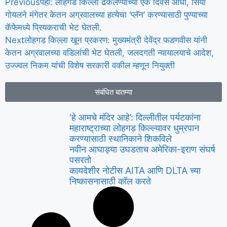
Previous
पहा: लोहगड किल्ला ढकलण्याच्या एक दिवस आधी, सिया
गोयलने मंगेतर केतन अग्रवालच्या हत्येचा ‘प्लॅन’ करण्यासाठी पुण्याच्या
कॅफेमध्ये प्रियकराची भेट घेतली.
Next
लोहगड किल्ला खून प्रकरण: मुख्यमंत्री देवेंद्र फडणवीस यांनी
केतन अग्रवालच्या वडिलांची भेट घेतली, जलदगती न्यायालयाचे आदेश,
उज्ज्वल निकम यांची विशेष सरकारी वकील म्हणून नियुक्ती
संबंधित बातम्या
‘हे आमचे मंदिर आहे’: दिल्लीतील पर्यटकांना
महाराष्ट्राच्या लोहगड किल्ल्यावर धुम्रपान
करण्यासाठी स्थानिकाने शिकविले
नवीन आघाड्या उघडताच अमेरिका-इराण संघर्ष
पसरतो
कायदेशीर नोटीस AITA आणि DLTA च्या
निष्कासनासाठी कॉल करते