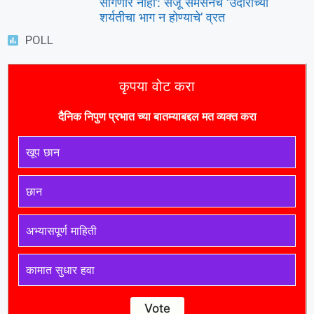
सांगणार नाही’: संजू सॅमसनचे ‘उंदीरांच्या
शर्यतीचा भाग न होण्याचे’ व्रत
POLL
कृपया वोट करा
दैनिक निपुण प्रभात च्या बातम्याबद्दल मत व्यक्त करा
खूप छान
छान
अभ्यासपूर्ण माहिती
कामात सुधार हवा