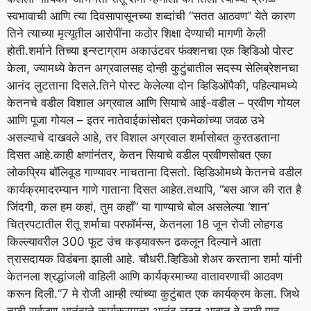
स्वभावाची आणि त्या दिवसापासूनच्या शब्दांची “सतत आठवण” येते कारण
तिने त्याच्या मृत्यूतील आरोपींना कठोर शिक्षा देण्याची मागणी केली
होती.
शर्माने तिच्या इन्स्टाग्राम अकाउंटवर फंक्शनचा एक व्हिडिओ पोस्ट
केला, ज्यामध्ये केतन अग्रवालसह दोन्ही कुटुंबातील सदस्य सेलिब्रेशनचा
आनंद लुटताना दिसले.
तिने पोस्ट केलेल्या दोन व्हिडिओंपैकी, पहिल्यामध्ये
केतनचे वडील विशाल अग्रवाल आणि सियाचे आई-वडील – प्रवीण गोयल
आणि पूजा गोयल – इतर नातेवाईकांसोबत एकमेकांच्या जवळ उभे
असल्याचे दाखवले आहे, तर विशाल अग्रवाल शर्मासोबत कुरतडताना
दिसत आहे.
काही क्षणांनंतर, केतन सियाचे वडील प्रवीणसोबत एका
लोकप्रिय बॉलिवूड गाण्यावर नाचताना दिसतो.
व्हिडिओमध्ये केतनचे वडील
कार्यक्रमादरम्यान गाणे गाताना दिसत आहेत.
तथापि, “बस आज की रात है
जिंदगी, कल हम कहां, तुम कहाँ” या गाण्याचे बोल असलेल्या ‘शान’
चित्रपटातील रीतू शर्माचा परफॉर्मन्स, केतनला 18 जून रोजी लोहगड
किल्ल्यावरील 300 फूट उंच कड्यावरून ढकलून दिल्याने आता
त्रासदायक विडंबना झाली आहे. चौधरी.
व्हिडिओ शेअर करताना शर्मा यांनी
केतनला श्रद्धांजली वाहिली आणि कार्यक्रमाच्या वातावरणाची आठवण
करून दिली.
“7 मे रोजी आम्ही त्यांच्या कुटुंबात एक कार्यक्रम केला. जिथे
तुम्ही सर्वजण आनंदाने कार्यक्रमाचा आनंद लुटत आहात हे तुम्ही पाहू