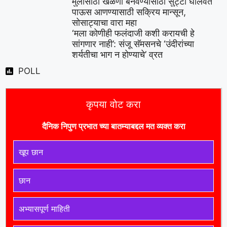
मुलांसाठी खेळणी बनवण्यासाठी सुट्टी घालवते
पाऊस आणण्यासाठी सक्रिय मान्सून,
सोसाट्याचा वारा महा
‘मला कोणीही फलंदाजी कशी करायची हे
सांगणार नाही’: संजू सॅमसनचे ‘उंदीरांच्या
शर्यतीचा भाग न होण्याचे’ व्रत
POLL
कृपया वोट करा
दैनिक निपुण प्रभात च्या बातम्याबद्दल मत व्यक्त करा
खूप छान
छान
अभ्यासपूर्ण माहिती