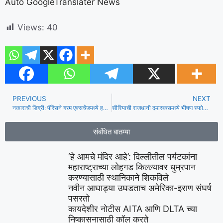
Auto GoogleTranslater News
Views:
40
PREVIOUS
NEXT
नकाराची डिग्री: पॅरिसने गरम एक्सचेंजमध्ये हवामान बदलासाठी यूएसला दोष दिला
सीरियाची राजधानी दमास्कसमध्ये भीषण स्फोट, जीवितहानी होण्याची भीती
संबंधित बातम्या
‘हे आमचे मंदिर आहे’: दिल्लीतील पर्यटकांना
महाराष्ट्राच्या लोहगड किल्ल्यावर धुम्रपान
करण्यासाठी स्थानिकाने शिकविले
नवीन आघाड्या उघडताच अमेरिका-इराण संघर्ष
पसरतो
कायदेशीर नोटीस AITA आणि DLTA च्या
निष्कासनासाठी कॉल करते