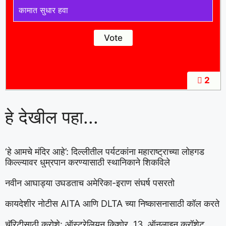
कामात सुधार हवा
2
हे देखील पहा...
‘हे आमचे मंदिर आहे’: दिल्लीतील पर्यटकांना महाराष्ट्राच्या लोहगड
किल्ल्यावर धुम्रपान करण्यासाठी स्थानिकाने शिकविले
नवीन आघाड्या उघडताच अमेरिका-इराण संघर्ष पसरतो
कायदेशीर नोटीस AITA आणि DLTA च्या निष्कासनासाठी कॉल करते
चॅरिटीसाठी क्रोशे: ऑस्ट्रेलियन किशोर, 13, ऑनलाइन क्रॉशेट