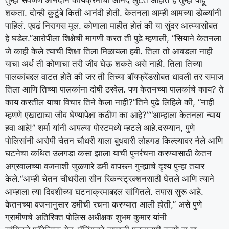
शकता. दोन्ही कुटुंबे किती आनंदी होती. केतनला आम्ही आमच्या डोळ्यांनी
पाहिलं. एवढं निरागस मूल. कोणाला माहीत होतं की या सुंदर आत्म्यासोबत
हे घडेल.”
आरोपीला शिक्षेची मागणी करत ती पुढे म्हणाली, “सियाने केतनला
जे काही केले त्याची शिक्षा तिला मिळायला हवी. तिला तो आवडला नाही
याचा अर्थ ती कोणाचा तरी जीव घेऊ शकते असे नाही. तिला तिच्या
पालकांबद्दल वाटत होते की जर ती तिच्या बॉयफ्रेंडसोबत धावली तर समाज
तिला आणि तिच्या पालकांना दोषी ठरवेल. पण केतनच्या पालकांचे काय? ते
काय करतील याचा विचार तिने केला नाही?”
तिने पुढे लिहिले की, “नाही
म्हणणे एखाद्याचा जीव घेण्यापेक्षा कठीण का आहे?”
“आम्हाला केतनला न्याय
हवा आहे!” शर्मा यांनी आपल्या पोस्टमध्ये म्हटले आहे.
दरम्यान, पुणे
पोलिसांनी आरोपी चेतन चौधरी याला बुधवारी लोहगड किल्ल्यावर नेले आणि
घटनेचा कथित उलगडा कसा झाला याची पुनर्रचना करण्यासाठी केतन
अग्रवालच्या वजनाशी जुळणारे डमी वापरून गुन्ह्याचे दृश्य पुन्हा तयार
केले.
“आम्ही चेतन चौधरीला सीन रिकन्स्ट्रक्शनसाठी घेतले आणि त्याने
आम्हाला त्या दिवशीच्या घटनाक्रमाबद्दल सांगितले. तपास सुरू आहे.
केतनच्या वजनानुसार डमीची रचना करण्यात आली होती,” असे पुणे
ग्रामीणचे अतिरिक्त पोलिस अधीक्षक शुभम कुमार यांनी