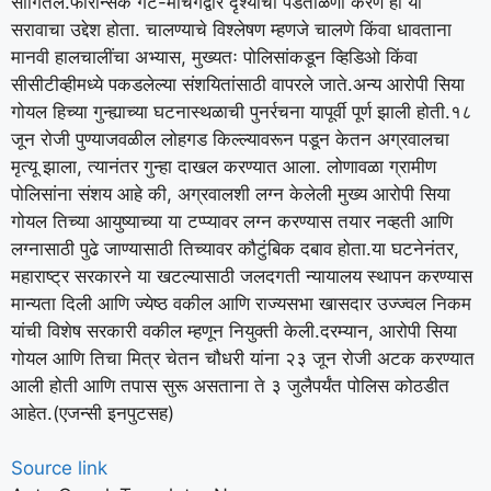
सांगितले.
फॉरेन्सिक गेट-मॅचिंगद्वारे दृश्याची पडताळणी करणे हा या
सरावाचा उद्देश होता. चालण्याचे विश्लेषण म्हणजे चालणे किंवा धावताना
मानवी हालचालींचा अभ्यास, मुख्यतः पोलिसांकडून व्हिडिओ किंवा
सीसीटीव्हीमध्ये पकडलेल्या संशयितांसाठी वापरले जाते.
अन्य आरोपी सिया
गोयल हिच्या गुन्ह्याच्या घटनास्थळाची पुनर्रचना यापूर्वी पूर्ण झाली होती.
१८
जून रोजी पुण्याजवळील लोहगड किल्ल्यावरून पडून केतन अग्रवालचा
मृत्यू झाला, त्यानंतर गुन्हा दाखल करण्यात आला.
लोणावळा ग्रामीण
पोलिसांना संशय आहे की, अग्रवालशी लग्न केलेली मुख्य आरोपी सिया
गोयल तिच्या आयुष्याच्या या टप्प्यावर लग्न करण्यास तयार नव्हती आणि
लग्नासाठी पुढे जाण्यासाठी तिच्यावर कौटुंबिक दबाव होता.
या घटनेनंतर,
महाराष्ट्र सरकारने या खटल्यासाठी जलदगती न्यायालय स्थापन करण्यास
मान्यता दिली आणि ज्येष्ठ वकील आणि राज्यसभा खासदार उज्ज्वल निकम
यांची विशेष सरकारी वकील म्हणून नियुक्ती केली.
दरम्यान, आरोपी सिया
गोयल आणि तिचा मित्र चेतन चौधरी यांना २३ जून रोजी अटक करण्यात
आली होती आणि तपास सुरू असताना ते ३ जुलैपर्यंत पोलिस कोठडीत
आहेत.
(एजन्सी इनपुटसह)
Source link