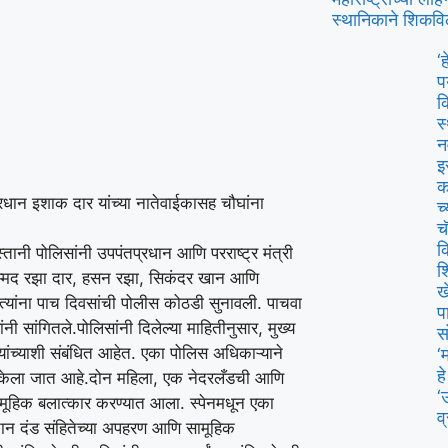
स्थानिकाने शिकवि
‘
प
क
स
न
इ
क
्रधान इशाक दार यांच्या नातेवाईकासह चौघांना
च
च
क
तानी पोलिसांनी उपपंतप्रधान आणि परराष्ट्र मंत्री
श
हम्मद रझा दार, हसन रझा, सिकंदर खान आणि
ख
 त्यांना पाच दिवसांची पोलीस कोठडी सुनावली.
पाचवा
प
ंनी सांगितले.
पोलिसांनी दिलेल्या माहितीनुसार, मुख्य
स
ांच्याशी संबंधित आहेत. एका पोलिस अधिकाऱ्याने
‘
ह
 केला जात आहे.
दोन महिला, एक नेदरलँडची आणि
‘
सामूहिक बलात्कार करण्यात आला.
स्पेनमधून एका
व
तान दंड संहितेच्या अपहरण आणि सामूहिक