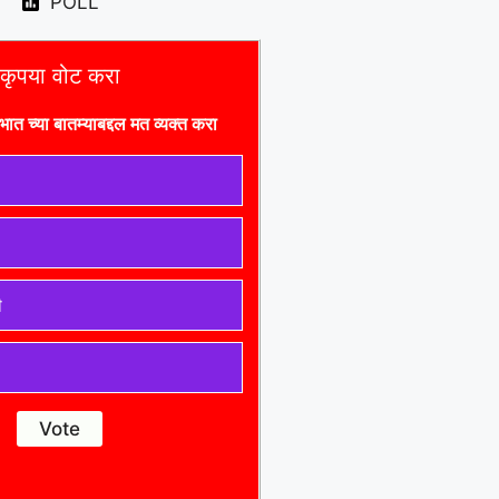
POLL
कृपया वोट करा
भात च्या बातम्याबद्दल मत व्यक्त करा
ी