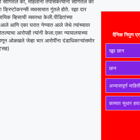
ी सांगितले की, महिलांनी तपासकर्त्यांना सांगितले की
 क्रिप्टोकरन्सी व्यवसायात गुंतले होते. रझा दार
सायिक व्हिसाची व्यवस्था केली.
पीडितांच्या
 आले आणि एका घरात नेण्यात आले जेथे त्यांच्यावर
तल्याचा आरोपही त्यांनी केला.
एका न्यायालयाच्या
दैनिक निपुण प्र
्हणून ओळखले जेव्हा चार आरोपींना दंडाधिकाऱ्यांसमोर
ुटसह)
खूप छान
छान
अभ्यासपूर्ण माहित
कामात सुधार हवा