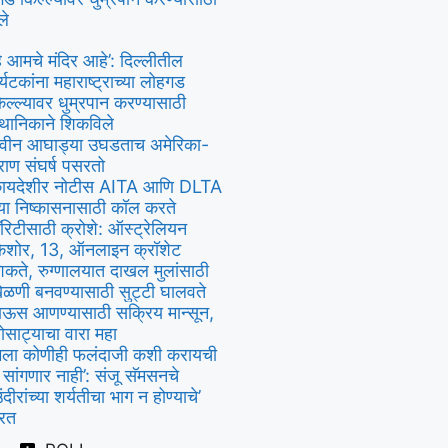
ले
हे आमचे मंदिर आहे’: दिल्लीतील
र्यटकांना महाराष्ट्राच्या लोहगड
िल्ल्यावर धुम्रपान करण्यासाठी
्थानिकाने शिकविले
वीन आघाड्या उघडताच अमेरिका-
राण संघर्ष पसरतो
ायदेशीर नोटीस AITA आणि DLTA
्या निष्कासनासाठी कॉल करते
ॅरिटीसाठी क्रोशे: ऑस्ट्रेलियन
िशोर, 13, ऑनलाइन क्रॉशेट
िकते, रुग्णालयात दाखल मुलांसाठी
ेळणी बनवण्यासाठी सुट्टी घालवते
ाऊस आणण्यासाठी सक्रिय मान्सून,
ोसाट्याचा वारा महा
मला कोणीही फलंदाजी कशी करायची
े सांगणार नाही’: संजू सॅमसनचे
उंदीरांच्या शर्यतीचा भाग न होण्याचे’
्रत