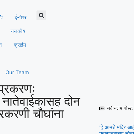
डी
ई-पेपर
राजकीय
न
क्राईम
Our Team
 प्रकरणः
ा नातेवाईकासह दोन
नवीनतम पोस्ट
प्रकरणी चौघांना
‘हे आमचे मंदिर आहे
महाराष्ट्राच्या लो