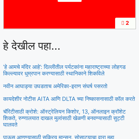
2
हे देखील पहा...
‘हे आमचे मंदिर आहे’: दिल्लीतील पर्यटकांना महाराष्ट्राच्या लोहगड
किल्ल्यावर धुम्रपान करण्यासाठी स्थानिकाने शिकविले
नवीन आघाड्या उघडताच अमेरिका-इराण संघर्ष पसरतो
कायदेशीर नोटीस AITA आणि DLTA च्या निष्कासनासाठी कॉल करते
चॅरिटीसाठी क्रोशे: ऑस्ट्रेलियन किशोर, 13, ऑनलाइन क्रॉशेट
शिकते, रुग्णालयात दाखल मुलांसाठी खेळणी बनवण्यासाठी सुट्टी
घालवते
पाऊस आणण्यासाठी सक्रिय मान्सून, सोसाट्याचा वारा महा