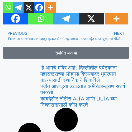
PREVIOUS
NEXT
‘निराशा आता त्यांच्या स्वभावातून प्रकट होत आहे’: पंतप्रधान मोदींवरील ‘देशद्रोही’ टिप्पणीवर भाजपचा राहुलवर हल्ला
पुलवामाचा मास्टरमाईंड हमजा बुरहानची पीओकेमध्ये अज्ञात बंदूकधाऱ्यांनी हत्या केली
संबंधित बातम्या
‘हे आमचे मंदिर आहे’: दिल्लीतील पर्यटकांना
महाराष्ट्राच्या लोहगड किल्ल्यावर धुम्रपान
करण्यासाठी स्थानिकाने शिकविले
नवीन आघाड्या उघडताच अमेरिका-इराण संघर्ष
पसरतो
कायदेशीर नोटीस AITA आणि DLTA च्या
निष्कासनासाठी कॉल करते