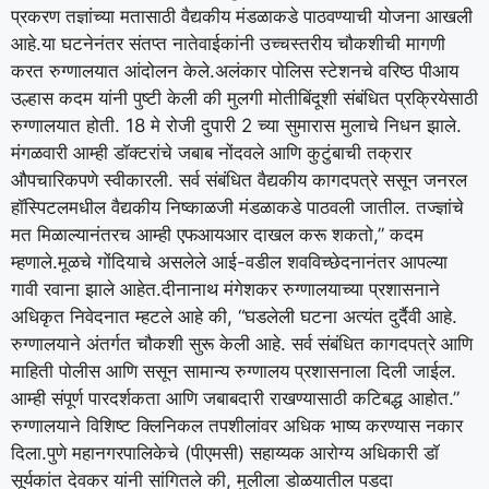
प्रकरण तज्ञांच्या मतासाठी वैद्यकीय मंडळाकडे पाठवण्याची योजना आखली
आहे.
या घटनेनंतर संतप्त नातेवाईकांनी उच्चस्तरीय चौकशीची मागणी
करत रुग्णालयात आंदोलन केले.
अलंकार पोलिस स्टेशनचे वरिष्ठ पीआय
उल्हास कदम यांनी पुष्टी केली की मुलगी मोतीबिंदूशी संबंधित प्रक्रियेसाठी
रुग्णालयात होती. 18 मे रोजी दुपारी 2 च्या सुमारास मुलाचे निधन झाले.
मंगळवारी आम्ही डॉक्टरांचे जबाब नोंदवले आणि कुटुंबाची तक्रार
औपचारिकपणे स्वीकारली. सर्व संबंधित वैद्यकीय कागदपत्रे ससून जनरल
हॉस्पिटलमधील वैद्यकीय निष्काळजी मंडळाकडे पाठवली जातील.
तज्ज्ञांचे
मत मिळाल्यानंतरच आम्ही एफआयआर दाखल करू शकतो,” कदम
म्हणाले.
मूळचे गोंदियाचे असलेले आई-वडील शवविच्छेदनानंतर आपल्या
गावी रवाना झाले आहेत.
दीनानाथ मंगेशकर रुग्णालयाच्या प्रशासनाने
अधिकृत निवेदनात म्हटले आहे की, “घडलेली घटना अत्यंत दुर्दैवी आहे.
रुग्णालयाने अंतर्गत चौकशी सुरू केली आहे. सर्व संबंधित कागदपत्रे आणि
माहिती पोलीस आणि ससून सामान्य रुग्णालय प्रशासनाला दिली जाईल.
आम्ही संपूर्ण पारदर्शकता आणि जबाबदारी राखण्यासाठी कटिबद्ध आहोत.”
रुग्णालयाने विशिष्ट क्लिनिकल तपशीलांवर अधिक भाष्य करण्यास नकार
दिला.
पुणे महानगरपालिकेचे (पीएमसी) सहाय्यक आरोग्य अधिकारी डॉ
सूर्यकांत देवकर यांनी सांगितले की, मुलीला डोळयातील पडदा