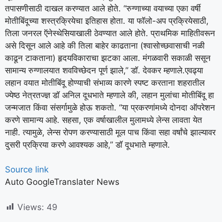
तपासणीसाठी दाखल करण्यात आले होते. “रुग्णाच्या वयाच्या एका वर्षी
मोतीबिंदूच्या शस्त्रक्रियेचा इतिहास होता. या फॉलो-अप प्रक्रियेसाठी,
तिला जनरल ऍनेस्थेसियाखाली ठेवण्यात आले होते.
प्राथमिक माहितीवरून
असे दिसून आले आहे की तिला बाहेर काढताना (श्वासोच्छवासाची नळी
काढून टाकताना) हृदयविकाराचा झटका आला. मंगळवारी सकाळी ससून
सामान्य रुग्णालयात शवविच्छेदन पूर्ण झाले,” डॉ.
देवकर म्हणाले.
एवढ्या
लहान वयात मोतीबिंदू होण्याची संभाव्य कारणे स्पष्ट करताना शहरातील
ज्येष्ठ नेत्रतज्ज्ञ डॉ अनिल दूधभाते म्हणाले की, लहान मुलांचा मोतीबिंदू हा
जन्मजात किंवा संसर्गामुळे होऊ शकतो. “या प्रकरणांमध्ये दोनदा ऑपरेशन
करणे सामान्य आहे. सहसा, एक वर्षाखालील मुलामध्ये लेन्स लावता येत
नाही. त्यामुळे, लेन्स रोपण करण्यासाठी मूल पाच किंवा सहा वर्षांचे झाल्यावर
दुसरी प्रक्रिया करणे आवश्यक आहे,” डॉ दूधभाते म्हणाले.
Source link
Auto GoogleTranslater News
Views:
49