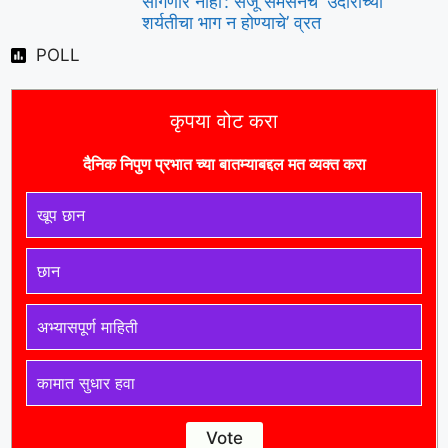
सांगणार नाही’: संजू सॅमसनचे ‘उंदीरांच्या
शर्यतीचा भाग न होण्याचे’ व्रत
POLL
कृपया वोट करा
दैनिक निपुण प्रभात च्या बातम्याबद्दल मत व्यक्त करा
खूप छान
छान
अभ्यासपूर्ण माहिती
कामात सुधार हवा