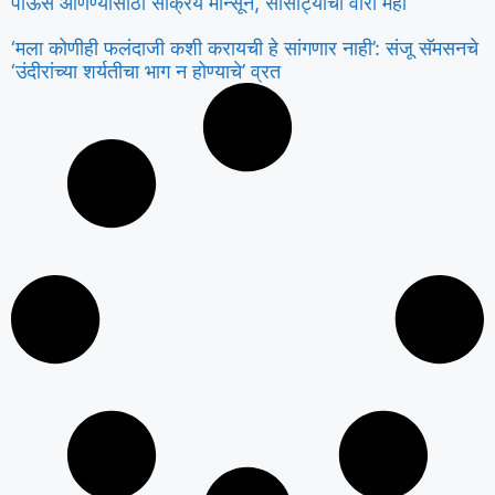
पाऊस आणण्यासाठी सक्रिय मान्सून, सोसाट्याचा वारा महा
‘मला कोणीही फलंदाजी कशी करायची हे सांगणार नाही’: संजू सॅमसनचे
‘उंदीरांच्या शर्यतीचा भाग न होण्याचे’ व्रत