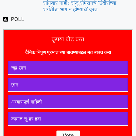
सांगणार नाही’: संजू सॅमसनचे ‘उंदीरांच्या
शर्यतीचा भाग न होण्याचे’ व्रत
POLL
कृपया वोट करा
दैनिक निपुण प्रभात च्या बातम्याबद्दल मत व्यक्त करा
खूप छान
छान
अभ्यासपूर्ण माहिती
कामात सुधार हवा