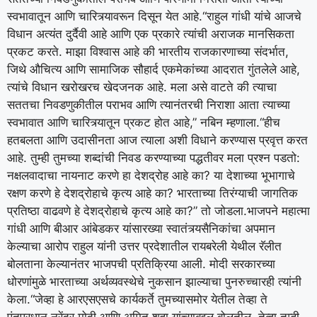
स्वभावातून आणि चारित्र्यावरून दिसून येत आहे.
“राहुल गांधी यांचे आजचे
विधान अत्यंत दुर्दैवी आहे आणि एक प्रकारे त्यांची अराजक मानसिकता
प्रकट करते. माझा विश्वास आहे की भारतीय राजकारणाच्या संदर्भात,
जिथे औचित्य आणि सामाजिक सौहार्द एकमेकांच्या आदरात गुंतलेले आहे,
त्यांचे विधान खरोखरच खेदजनक आहे.
मला असे वाटते की त्याचा
सततचा निवडणुकीतील पराभव आणि त्यानंतरची निराशा आता त्याच्या
स्वभावात आणि चारित्र्यातून प्रकट होत आहे,” नबिन म्हणाला.
“हीच
हतबलता आणि उदासीनता आज त्याला अशी विधाने करण्यास प्रवृत्त करत
आहे. तुम्ही तुमच्या शब्दांची निवड करण्याच्या पद्धतीवर मला प्रश्न पडतो:
नक्षलवादाचा नायनाट करणे हा देशद्रोह आहे का? या देशाच्या भूभागाचे
रक्षण करणे हे देशद्रोहाचे कृत्य आहे का? भारताच्या तिरंग्याची जागतिक
प्रतिष्ठा वाढवणे हे देशद्रोहाचे कृत्य आहे का?” तो जोडला.
भाजपने महात्मा
गांधी आणि बीआर आंबेडकर यांसारख्या स्वातंत्र्यसैनिकांचा अपमान
केल्याचा आरोप राहुल यांनी उत्तर प्रदेशातील रायबरेली येथील रॅलीत
बोलताना केल्यानंतर भाजपची प्रतिक्रिया आली. मोदी सरकारच्या
धोरणांमुळे भारताच्या अर्थव्यवस्थेचे नुकसान झाल्याचा पुनरुच्चारही त्यांनी
केला.
“जेव्हा हे आरएसएसचे कार्यकर्ते तुमच्यासमोर येतील तेव्हा ते
पंतप्रधान नरेंद्र मोदी आणि अमित शहा यांच्याबद्दल बोलतील. तेव्हा तुम्ही