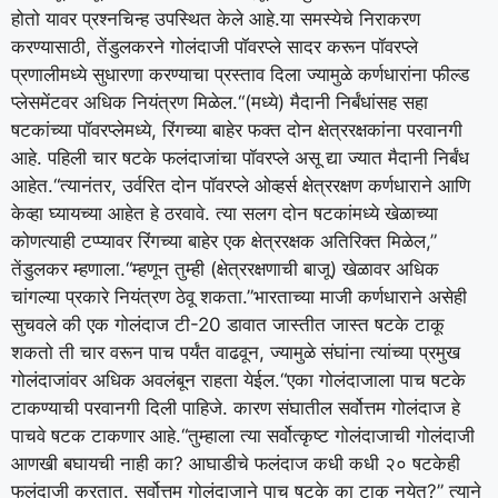
होतो यावर प्रश्नचिन्ह उपस्थित केले आहे.
या समस्येचे निराकरण
करण्यासाठी, तेंडुलकरने गोलंदाजी पॉवरप्ले सादर करून पॉवरप्ले
प्रणालीमध्ये सुधारणा करण्याचा प्रस्ताव दिला ज्यामुळे कर्णधारांना फील्ड
प्लेसमेंटवर अधिक नियंत्रण मिळेल.
“(मध्ये) मैदानी निर्बंधांसह सहा
षटकांच्या पॉवरप्लेमध्ये, रिंगच्या बाहेर फक्त दोन क्षेत्ररक्षकांना परवानगी
आहे. पहिली चार षटके फलंदाजांचा पॉवरप्ले असू द्या ज्यात मैदानी निर्बंध
आहेत.
“त्यानंतर, उर्वरित दोन पॉवरप्ले ओव्हर्स क्षेत्ररक्षण कर्णधाराने आणि
केव्हा घ्यायच्या आहेत हे ठरवावे.
त्या सलग दोन षटकांमध्ये खेळाच्या
कोणत्याही टप्प्यावर रिंगच्या बाहेर एक क्षेत्ररक्षक अतिरिक्त मिळेल,”
तेंडुलकर म्हणाला.
“म्हणून तुम्ही (क्षेत्ररक्षणाची बाजू) खेळावर अधिक
चांगल्या प्रकारे नियंत्रण ठेवू शकता.”
भारताच्या माजी कर्णधाराने असेही
सुचवले की एक गोलंदाज टी-20 डावात जास्तीत जास्त षटके टाकू
शकतो ती चार वरून पाच पर्यंत वाढवून, ज्यामुळे संघांना त्यांच्या प्रमुख
गोलंदाजांवर अधिक अवलंबून राहता येईल.
“एका गोलंदाजाला पाच षटके
टाकण्याची परवानगी दिली पाहिजे. कारण संघातील सर्वोत्तम गोलंदाज हे
पाचवे षटक टाकणार आहे.
“तुम्हाला त्या सर्वोत्कृष्ट गोलंदाजाची गोलंदाजी
आणखी बघायची नाही का? आघाडीचे फलंदाज कधी कधी २० षटकेही
फलंदाजी करतात. सर्वोत्तम गोलंदाजाने पाच षटके का टाकू नयेत?” त्याने