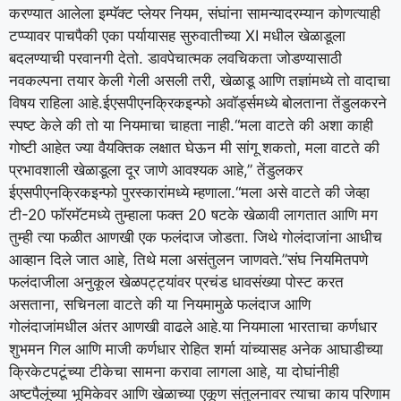
करण्यात आलेला इम्पॅक्ट प्लेयर नियम, संघांना सामन्यादरम्यान कोणत्याही
टप्प्यावर पाचपैकी एका पर्यायासह सुरुवातीच्या XI मधील खेळाडूला
बदलण्याची परवानगी देतो. डावपेचात्मक लवचिकता जोडण्यासाठी
नवकल्पना तयार केली गेली असली तरी, खेळाडू आणि तज्ञांमध्ये तो वादाचा
विषय राहिला आहे.
ईएसपीएनक्रिकइन्फो अवॉर्ड्समध्ये बोलताना तेंडुलकरने
स्पष्ट केले की तो या नियमाचा चाहता नाही.
“मला वाटते की अशा काही
गोष्टी आहेत ज्या वैयक्तिक लक्षात घेऊन मी सांगू शकतो, मला वाटते की
प्रभावशाली खेळाडूला दूर जाणे आवश्यक आहे,” तेंडुलकर
ईएसपीएनक्रिकइन्फो पुरस्कारांमध्ये म्हणाला.
“मला असे वाटते की जेव्हा
टी-20 फॉरमॅटमध्ये तुम्हाला फक्त 20 षटके खेळावी लागतात आणि मग
तुम्ही त्या फळीत आणखी एक फलंदाज जोडता. जिथे गोलंदाजांना आधीच
आव्हान दिले जात आहे, तिथे मला असंतुलन जाणवते.”
संघ नियमितपणे
फलंदाजीला अनुकूल खेळपट्ट्यांवर प्रचंड धावसंख्या पोस्ट करत
असताना, सचिनला वाटते की या नियमामुळे फलंदाज आणि
गोलंदाजांमधील अंतर आणखी वाढले आहे.
या नियमाला भारताचा कर्णधार
शुभमन गिल आणि माजी कर्णधार रोहित शर्मा यांच्यासह अनेक आघाडीच्या
क्रिकेटपटूंच्या टीकेचा सामना करावा लागला आहे, या दोघांनीही
अष्टपैलूंच्या भूमिकेवर आणि खेळाच्या एकूण संतुलनावर त्याचा काय परिणाम