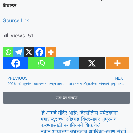
विचारले.
Source link
Views:
51
PREVIOUS
NEXT
2026 मध्ये बहुतांश महाराष्ट्रात मान्सून सामान्यपेक्षा कमी राहू शकतो: IMD
पाळीव प्राणी लॅब्राडॉरचा ट्रेनमध्ये मृत्यू, मालकाचा रेल्वे चुकल्याचा आरोप, असंवेदनशीलता
संबंधित बातम्या
‘हे आमचे मंदिर आहे’: दिल्लीतील पर्यटकांना
महाराष्ट्राच्या लोहगड किल्ल्यावर धुम्रपान
करण्यासाठी स्थानिकाने शिकविले
नवीन आघाड्या उघडताच अमेरिका-इराण संघर्ष