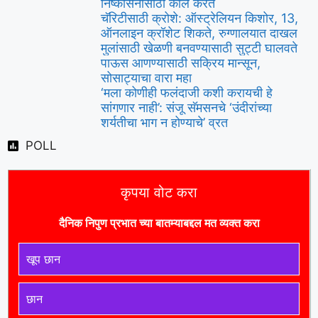
निष्कासनासाठी कॉल करते
चॅरिटीसाठी क्रोशे: ऑस्ट्रेलियन किशोर, 13,
ऑनलाइन क्रॉशेट शिकते, रुग्णालयात दाखल
मुलांसाठी खेळणी बनवण्यासाठी सुट्टी घालवते
पाऊस आणण्यासाठी सक्रिय मान्सून,
सोसाट्याचा वारा महा
‘मला कोणीही फलंदाजी कशी करायची हे
सांगणार नाही’: संजू सॅमसनचे ‘उंदीरांच्या
शर्यतीचा भाग न होण्याचे’ व्रत
POLL
कृपया वोट करा
दैनिक निपुण प्रभात च्या बातम्याबद्दल मत व्यक्त करा
खूप छान
छान