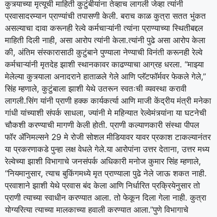
कुत्र्याच्या मृत्यूची माहिती कुटुंबीयांना तेव्हाच लागली जेव्हा त्यांनी
प्रवासादरम्यान प्राण्यांची तपासणी केली. बराच काळ कुत्रा सतत भुंकत
असल्याचा दावा करूनही रेल्वे कर्मचाऱ्यांनी त्यांना प्राण्याच्या स्थितीबद्दल
माहिती दिली नाही, असा आरोप त्यांनी केला.
त्यांनी पुढे असा आरोप केला
की, अंतिम संस्कारासाठी कुटुंबाने पुण्याला नेण्याची विनंती करूनही रेल्वे
कर्मचाऱ्यांनी मृतदेह झाशी स्थानकावर काढण्याचा आग्रह धरला.
“माझ्या
मेलेल्या कुत्र्याला अनादराने हाताळले गेले आणि प्लॅटफॉर्मवर फेकले गेले,”
सिंह म्हणाले, कुटुंबाला झाशी येथे उतरून स्वतःची व्यवस्था करावी
लागली.
सिंग यांनी प्राणी हक्क कार्यकर्त्या आणि माजी केंद्रीय मंत्री मनेका
गांधी यांच्याशी संपर्क साधला, ज्यांनी मे महिन्यात रेल्वेमंत्र्यांना या घटनेची
चौकशी करण्याची मागणी केली होती. प्राणी कल्याणकारी संस्था पीपल
फॉर ॲनिमल्सने 29 मे रोजी सोशल मीडियावर यावर प्रकाश टाकल्यानंतर
या प्रकरणाकडे पुन्हा लक्ष वेधले गेले.
या आरोपांना उत्तर देताना, उत्तर मध्य
रेल्वेच्या झाशी विभागाचे जनसंपर्क अधिकारी मनोज कुमार सिंह म्हणाले,
“नियमानुसार, त्याच बुकिंगमध्ये मृत प्राण्याला पुढे नेले जाऊ शकत नाही.
प्रवाशाने झाशी येथे प्रवास बंद केला आणि निर्धारित प्रक्रियेनुसार तो
प्राणी त्याच्या स्वाधीन करण्यात आला. तो फेकून दिला गेला नाही. कुत्रा
योग्यरित्या त्याच्या मालकाच्या हवाली करण्यात आला.”
पुणे विभागाचे