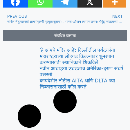
PREVIOUS
NEXT
सचिन तेंडुलकरची आयपीएलची प्रमुख सूचना: इम्पॅक्ट प्लेअर नियम रद्द करा, प्रत्येक गोलंदाजाला ५ ओव्हर्सची परवानगी द्या | क्रिकेट बातम्या
भारत-ओमान व्यापार करार: होर्मुझ संकटाच्या दरम्यान सरकारने ‘प्लॅन बी’ तयार केला – ऊर्जा भविष्यासाठी हा करार महत्त्वाचा का आहे
संबंधित बातम्या
‘हे आमचे मंदिर आहे’: दिल्लीतील पर्यटकांना
महाराष्ट्राच्या लोहगड किल्ल्यावर धुम्रपान
करण्यासाठी स्थानिकाने शिकविले
नवीन आघाड्या उघडताच अमेरिका-इराण संघर्ष
पसरतो
कायदेशीर नोटीस AITA आणि DLTA च्या
निष्कासनासाठी कॉल करते