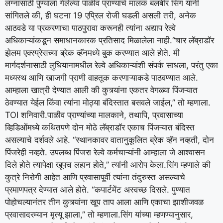
लग्नासाठी पुण्याला गेलेल्या पाळीव प्राण्यांचे मालक बलबीर सिंग यांनी
सांगितले की, ही घटना 19 एप्रिल रोजी घडली असली तरी, अनेक
आठवडे या प्रकरणाचा पाठपुरावा करूनही त्यांना अद्याप रेल्वे
अधिकाऱ्यांकडून समाधानकारक प्रतिसाद मिळालेला नाही.
“चार लॅब्राडॉर
झेलम एक्स्प्रेसच्या ब्रेक व्हॅनमध्ये बुक करण्यात आले होते. मी
मार्गदर्शनासाठी लुधियानामधील रेल्वे अधिकाऱ्यांशी संपर्क साधला, परंतु एका
मध्यस्थ आणि खाजगी प्राणी वाहतूक करणाऱ्याकडे पाठवण्यात आले.
आम्हाला खात्री देण्यात आली की कुत्र्यांना एकतर वेगळ्या पिंजऱ्यात
ठेवण्यात येईल किंवा त्यांना मोठ्या बंदिस्तात बसवले जाईल,” तो म्हणाला.
TOI
शनिवारी.
पाळीव प्राण्यांच्या मालकाने, तथापि, प्रवासाच्या
व्हिडिओंमध्ये कथितपणे दोन मोठे लॅब्राडॉर एकाच पिंजऱ्यात बंदिस्त
असल्याचे दर्शवले आहे. “स्थानकावर वातानुकूलित ब्रेक व्हॅन नव्हती, दोन
पिंजरेही नव्हते. उपलब्ध पिंजरा रेल्वे कर्मचाऱ्यांनी आम्हाला जे आश्वासन
दिले होते त्यापेक्षा खूपच लहान होते,” त्यांनी आरोप केला.
सिंग म्हणाले की
कुत्रे निरोगी आहेत आणि प्रवासापूर्वी त्यांना तंदुरुस्त असल्याचे
प्रमाणपत्र देण्यात आले होते. “कपार्टमेंट अस्वच्छ दिसले. पुण्यात
पोहोचल्यानंतर तीन कुत्र्यांना खूप ताप आला आणि एकाचा झाशीजवळ
प्रवासादरम्यान मृत्यू झाला,” तो म्हणाला.
सिंग यांच्या म्हणण्यानुसार,