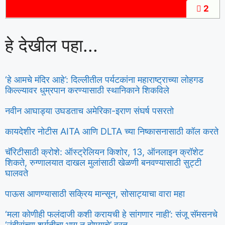
2
हे देखील पहा...
‘हे आमचे मंदिर आहे’: दिल्लीतील पर्यटकांना महाराष्ट्राच्या लोहगड
किल्ल्यावर धुम्रपान करण्यासाठी स्थानिकाने शिकविले
नवीन आघाड्या उघडताच अमेरिका-इराण संघर्ष पसरतो
कायदेशीर नोटीस AITA आणि DLTA च्या निष्कासनासाठी कॉल करते
चॅरिटीसाठी क्रोशे: ऑस्ट्रेलियन किशोर, 13, ऑनलाइन क्रॉशेट
शिकते, रुग्णालयात दाखल मुलांसाठी खेळणी बनवण्यासाठी सुट्टी
घालवते
पाऊस आणण्यासाठी सक्रिय मान्सून, सोसाट्याचा वारा महा
‘मला कोणीही फलंदाजी कशी करायची हे सांगणार नाही’: संजू सॅमसनचे
‘उंदीरांच्या शर्यतीचा भाग न होण्याचे’ व्रत